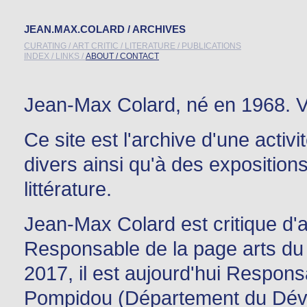
JEAN.MAX.COLARD / ARCHIVES
CURATING /
ART CRITIC /
LITERATURE /
PUBLICATIONS
INDEX /
LINKS /
ABOUT / CONTACT
Jean-Max Colard, né en 1968. Vi
Ce site est l'archive d'une acti
divers ainsi qu'à des expositions
littérature.
Jean-Max Colard est critique d'a
Responsable de la page arts d
2017, il est aujourd'hui Respons
Pompidou (Département du Déve